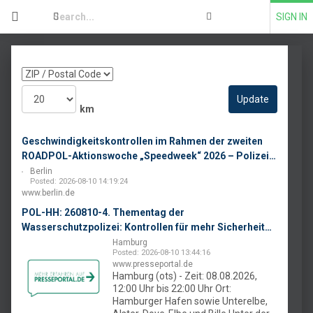
SIGN IN
km
Geschwindigkeitskontrollen im Rahmen der zweiten
ROADPOL-Aktionswoche „Speedweek“ 2026 – Polizei
Berlin zieht Bilanz
Berlin
Posted: 2026-08-10 14:19:24
www.berlin.de
POL-HH: 260810-4. Thementag der
Wasserschutzpolizei: Kontrollen für mehr Sicherheit
auf Hamburgs Gewässern
Hamburg
Posted: 2026-08-10 13:44:16
www.presseportal.de
Hamburg (ots) - Zeit: 08.08.2026,
12:00 Uhr bis 22:00 Uhr Ort:
Hamburger Hafen sowie Unterelbe,