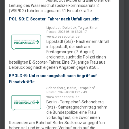
Alster, Dove-Elbe und Bille Unter der
Leitung des Wasserschutzpolizeikommissariats 2
(WSPK 2) führten insgesamt 41 Einsatzkräfte...
POL-SO: E-Scooter-Fahrer nach Unfall gesucht
Lippstadt, Delbrück, Telgte, Einen
Posted: 2026-08-10 12:21:17
www.presseportal.de
Lippstadt (ots) - Nach einem Unfall
in Lippstadt, der sich am
Freitagmorgen (7. August)
ereignete, sucht die Polizei einen
beteiligten E-Scooter-Fahrer. Eine 73-jährige Frau aus
Delbrück bog nach eigenen Angaben gegen 8:50...
BPOLD-B: Untersuchungshaft nach Angriff auf
Einsatzkräfte
Schöneberg, Berlin, Tempelhof
Posted: 2026-08-10 12:17:49
www.presseportal.de
Berlin - Tempelhof-Schöneberg
(ots) - Samstagnachmittag nahm
die Bundespolizei eine Frau
vorläufig fest, die zuvor einen
Reisenden am Bahnhof Berlin-Südkreuz angegriffen
haben soll und im weiteren Verlauf auch auf die...