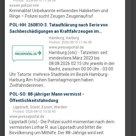
Posted: 2026-08-10 11:54:54
essen.polizei.nrw
Kriminalität Unbekannte entwenden Halsketten und
Ringe – Polizei sucht Zeugen Zeugenaufruf
POL-HH: 260810-3. Tataufklärung nach Serie von
Sachbeschädigungen an Kraftfahrzeugen im
Hamburger Süden
Hamburg, Harburg
Posted: 2026-08-10 11:46:38
www.presseportal.de
Hamburg (ots) - Tatzeiten: seit
mindestens März 2023 bis
08.08.2026 02:15 Uhr jeweils in der
Nacht, zwischen 00:00 Uhr - 03:00
Uhr Tatorte: mehrere Stadtteile im Bezirk Hamburg-
Harburg Am frühen Samstagmorgen haben
Zivilfahnderinnen...
POL-SO: 88-jähriger Mann vermisst -
Öffentlichkeitsfahndung
Lippstadt, Soest, Essen, Werden
Posted: 2026-08-10 10:50:45
www.presseportal.de
Lippstadt (ots) - Die Polizei sucht momentan nach dem
vermissten Lothar R. aus Lippstadt und bittet die
Bevölkerung um Mithilfe. Der 88-Jährige wird seit