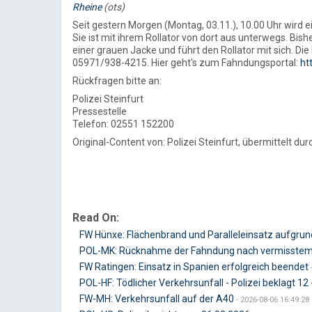
Rheine
(ots)
Seit gestern Morgen (Montag, 03.11.), 10.00 Uhr wird 
Sie ist mit ihrem Rollator von dort aus unterwegs. Bish
einer grauen Jacke und führt den Rollator mit sich. Die
05971/938-4215. Hier geht's zum Fahndungsportal:
ht
Rückfragen bitte an:
Polizei Steinfurt
Pressestelle
Telefon: 02551 152200
Original-Content von: Polizei Steinfurt, übermittelt dur
Read On:
FW Hünxe: Flächenbrand und Paralleleinsatz aufgru
POL-MK: Rücknahme der Fahndung nach vermisstem
FW Ratingen: Einsatz in Spanien erfolgreich beendet
POL-HF: Tödlicher Verkehrsunfall - Polizei beklagt 1
FW-MH: Verkehrsunfall auf der A40
- 2026-08-06 16:49:28