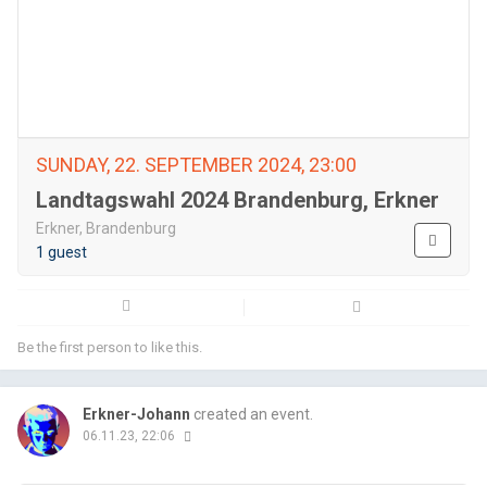
SUNDAY, 22. SEPTEMBER 2024, 23:00
Landtagswahl 2024 Brandenburg, Erkner
Erkner, Brandenburg
1 guest
Be the first person to like this.
Erkner-Johann
created an event.
06.11.23, 22:06
Email
Fac