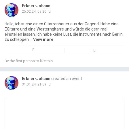
Erkner-Johann
25.02.24, 09:20
Hallo, ich suche einen Gitarrenbauer aus der Gegend. Habe eine
EGitarre und eine Westerngitarre und würde die gern mal
einstellen lassen. Ich habe keine Lust, die Instrumente nach Berlin
zu schleppen....
view more
Be the first person to like this.
Erkner-Johann
created an event.
31.01.24, 21:59
Email
Fac