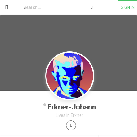
SIGN IN
Erkner-Johann
Lives in Erkner
.