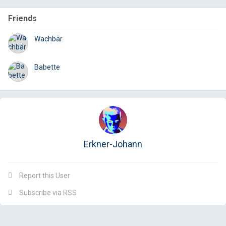
Friends
Email
Fac
Wachbär
Babette
Erkner-Johann
Report this User
Subscribe via RSS