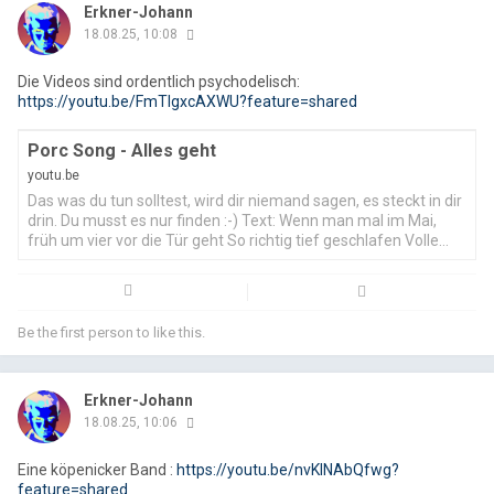
Erkner-Johann
18.08.25, 10:08
Die Videos sind ordentlich psychodelisch:
Email
Fac
https://youtu.be/FmTlgxcAXWU?feature=shared
Porc Song - Alles geht
youtu.be
Das was du tun solltest, wird dir niemand sagen, es steckt in dir
drin. Du musst es nur finden :-) Text: Wenn man mal im Mai,
früh um vier vor die Tür geht So richtig tief geschlafen Volle
Kraft für
Be the first person to like this.
Erkner-Johann
18.08.25, 10:06
Eine köpenicker Band :
https://youtu.be/nvKlNAbQfwg?
feature=shared