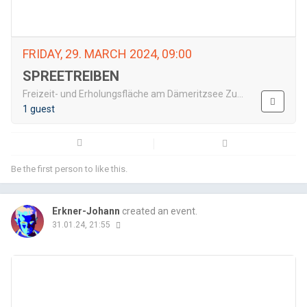
FRIDAY, 29. MARCH 2024, 09:00
SPREETREIBEN
Freizeit- und Erholungsfläche am Dämeritzsee Zum Freibad 15537 Erkner
1 guest
Email
Fac
Be the first person to like this.
Erkner-Johann
created an event.
31.01.24, 21:55