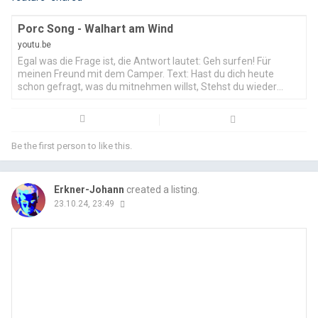
Email
Fac
Porc Song - Walhart am Wind
youtu.be
Egal was die Frage ist, die Antwort lautet: Geh surfen! Für
meinen Freund mit dem Camper. Text: Hast du dich heute
schon gefragt, was du mitnehmen willst, Stehst du wieder
einmal vor deinem Waal, Au
Be the first person to like this.
Erkner-Johann
created a listing.
23.10.24, 23:49
Email
Fac