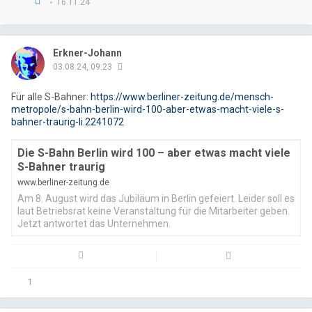
16.11.24
Erkner-Johann
03.08.24, 09:23
Für alle S-Bahner:
https://www.berliner-zeitung.de/mensch-
metropole/s-bahn-berlin-wird-100-aber-etwas-macht-viele-s-
bahner-traurig-li.2241072
Die S-Bahn Berlin wird 100 – aber etwas macht viele
S-Bahner traurig
Email
Fac
www.berliner-zeitung.de
Am 8. August wird das Jubiläum in Berlin gefeiert. Leider soll es
laut Betriebsrat keine Veranstaltung für die Mitarbeiter geben.
Jetzt antwortet das Unternehmen.
1