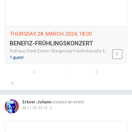
THURSDAY, 28. MARCH 2024, 18:30
BENEFIZ-FRÜHLINGSKONZERT
Rathaus Stadt Erkner I Bürgersaal Friedrichstraße 6 - 8 15537 Erkner
1 guest
2
Email
Fac
Erkner-Johann
created an event.
06.11.23, 22:10