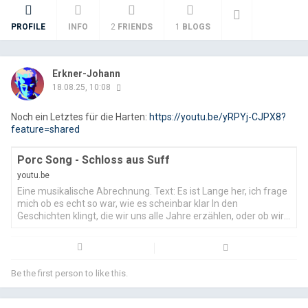
PROFILE
INFO
2
FRIENDS
1
BLOGS
Erkner-Johann
18.08.25, 10:08
Noch ein Letztes für die Harten:
https://youtu.be/yRPYj-CJPX8?
feature=shared
Porc Song - Schloss aus Suff
youtu.be
Eine musikalische Abrechnung. Text: Es ist Lange her, ich frage
mich ob es echt so war, wie es scheinbar klar In den
Geschichten klingt, die wir uns alle Jahre erzählen, oder ob wir
das verklären ode
Be the first person to like this.